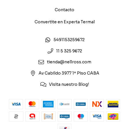
Contacto
Convertite en Experta Termal
5491153259672
11 5 325 9672
tienda@nellross.com
Av Cabildo 3977 1º Piso CABA
Visita nuestro Blog!