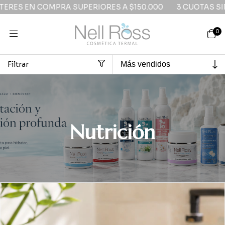
 COMPRA SUPERIORES A $150.000
3 CUOTAS SIN INTERE
0
Filtrar
Inicio
>
CUERPO
>
Tipo De Necesidad
>
Nutrición
Nutrición