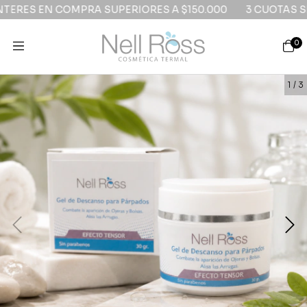
RES EN COMPRA SUPERIORES A $150.000
3 CUOTAS SIN 
0
1
/
3